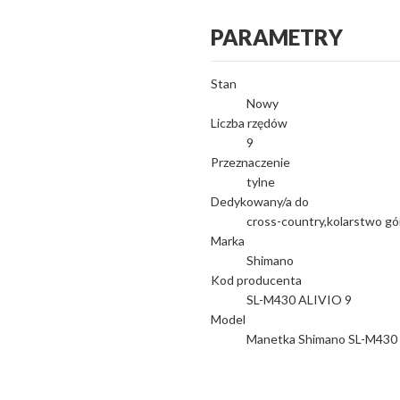
PARAMETRY
Stan
Nowy
Liczba rzędów
9
Przeznaczenie
tylne
Dedykowany/a do
cross-country,kolarstwo gór
Marka
Shimano
Kod producenta
SL-M430 ALIVIO 9
Model
Manetka Shimano SL-M430 A