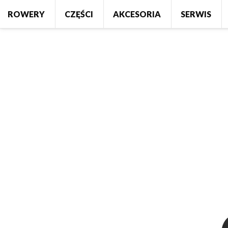
Główna
›
Manetka SHIMANO SL-M430 ALIVIO 9-rz.
ROWERY
CZĘŚCI
AKCESORIA
SERWIS