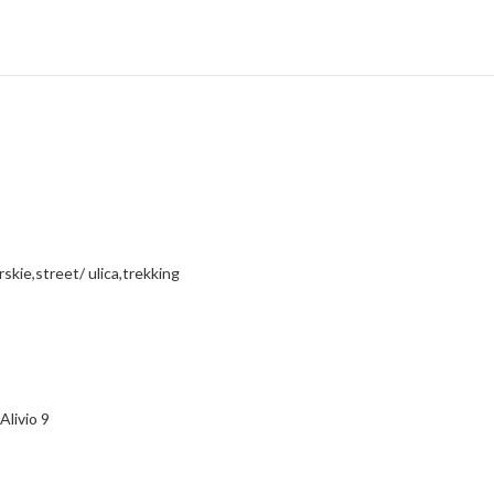
skie,street/ ulica,trekking
livio 9