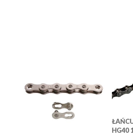
ŁAŃC
HG40 