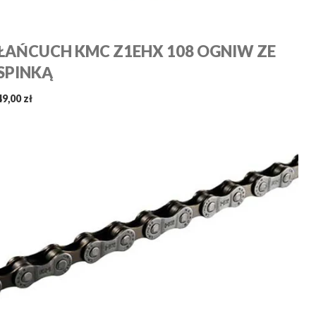
ŁAŃCUCH KMC Z1EHX 108 OGNIW ZE
SPINKĄ
49,00 zł