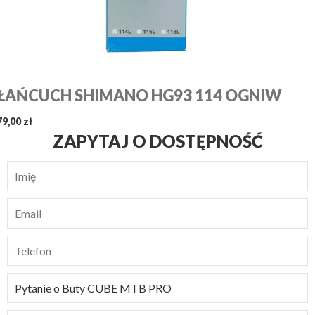
ŁAŃCUCH SHIMANO HG93 114 OGNIW
79,00 zł
ZAPYTAJ O DOSTĘPNOŚĆ
Imię
Email
Telefon
Tytuł
wiadomości