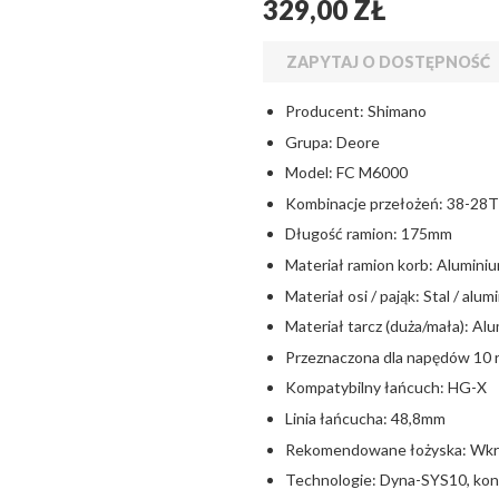
329,00 ZŁ
ZAPYTAJ O DOSTĘPNOŚĆ
Producent: Shimano
Grupa: Deore
Model: FC M6000
Kombinacje przełożeń: 38-28T
Długość ramion: 175mm
Materiał ramion korb: Alumin
Materiał osi / pająk: Stal / alum
Materiał tarcz (duża/mała): Al
Przeznaczona dla napędów 10
Kompatybilny łańcuch: HG-X
Linia łańcucha: 48,8mm
Rekomendowane łożyska: Wkr
Technologie: Dyna-SYS10, kons