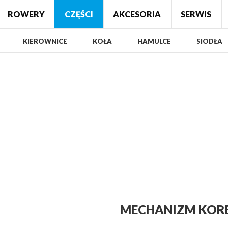
Główna
›
Części rowerowe
›
Mechanizm korbowy Shimano FC-
ROWERY
CZĘŚCI
AKCESORIA
SERWIS
KIEROWNICE
KOŁA
HAMULCE
SIODŁA
MECHANIZM KORB