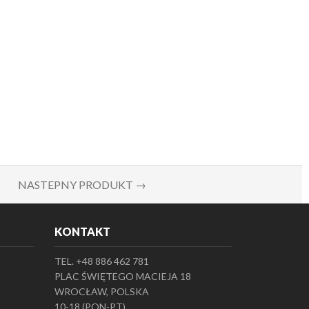
NASTEPNY PRODUKT →
KONTAKT
TEL. +48 886 462 781
PLAC ŚWIĘTEGO MACIEJA 18
WROCŁAW, POLSKA
10-18 (PON-PT)