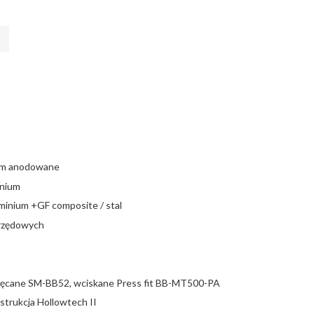
ium anodowane
inium
uminium +GF composite / stal
 rzędowych
ęcane SM-BB52, wciskane Press fit BB-MT500-PA
trukcja Hollowtech II