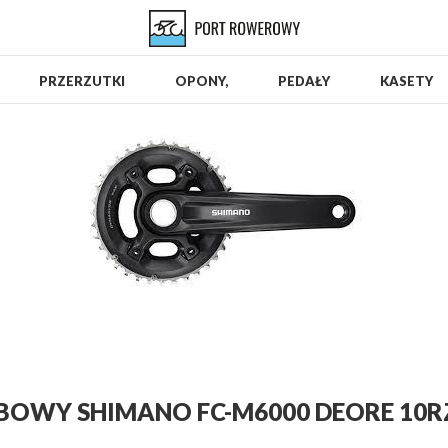
M6000 Deore 10rz. 38/28/175
PRZERZUTKI
OPONY,
PEDAŁY
KASETY
OWY SHIMANO FC-M6000 DEORE 10RZ.