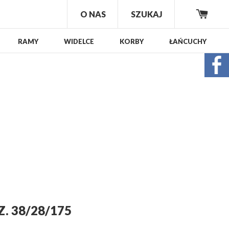
O NAS
SZUKAJ
KOSZ
RAMY
WIDELCE
KORBY
ŁAŃCUCHY
 38/28/175