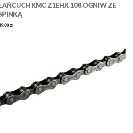
ŁAŃCUCH KMC Z1EHX 108 OGNIW ZE
SPINKĄ
49,00 zł