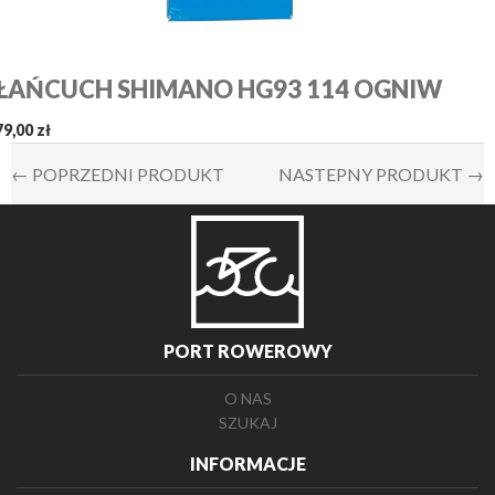
ŁAŃCUCH SHIMANO HG93 114 OGNIW
79,00 zł
← POPRZEDNI PRODUKT
NASTEPNY PRODUKT →
PORT ROWEROWY
O NAS
SZUKAJ
INFORMACJE