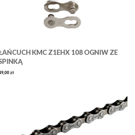
ŁAŃCUCH KMC Z1EHX 108 OGNIW ZE
SPINKĄ
49,00 zł