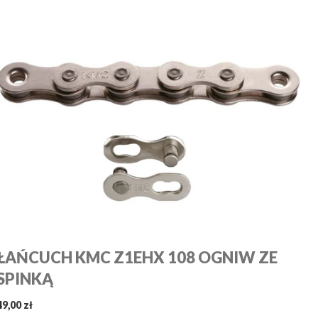
ŁAŃCUCH KMC Z1EHX 108 OGNIW ZE
SPINKĄ
49,00 zł