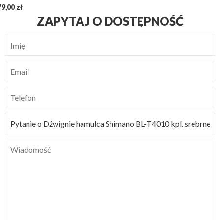
79,00 zł
ZAPYTAJ O DOSTĘPNOŚĆ
Imię
Email
Telefon
Tytuł
wiadomości
Wiadomość