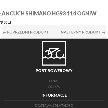
ŁAŃCUCH SHIMANO HG93 114 OGNIW
79,00 zł
← POPRZEDNI PRODUKT
NASTEPNY PRODUKT →
PORT ROWEROWY
O NAS
SZUKAJ
INFORMACJE
DOSTAWA I PŁATNOŚĆ