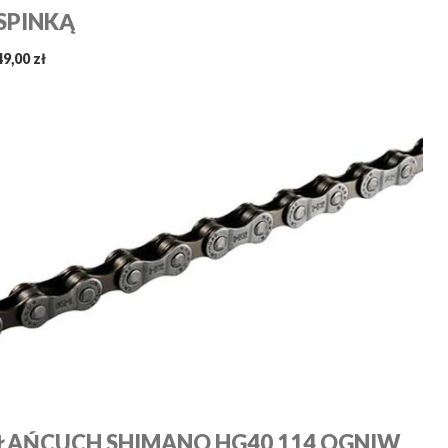
SPINKĄ
49,00 zł
ŁAŃCUCH SHIMANO HG40 114 OGNIW